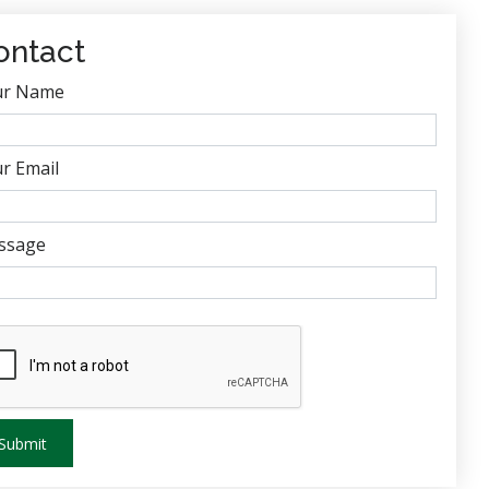
ontact
ur Name
r Email
ssage