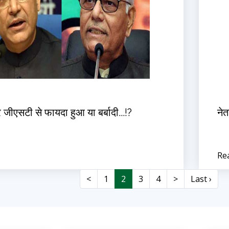
जीएसटी से फायदा हुआ या बर्बादी...!?
ने
Re
<
1
2
3
4
>
Last ›