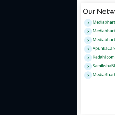
Our Netw
Mediabhart
Mediabhart
Mediabharti
ApunkaCar
Kadahi.com
SamikshaBh
MediaBharti