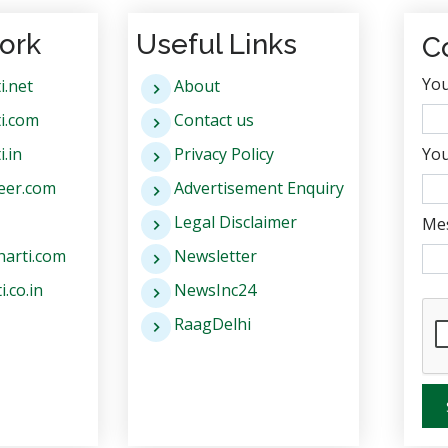
ork
Useful Links
C
Yo
i.net
About
i.com
Contact us
.in
Privacy Policy
You
eer.com
Advertisement Enquiry
Legal Disclaimer
Me
arti.com
Newsletter
.co.in
NewsInc24
RaagDelhi