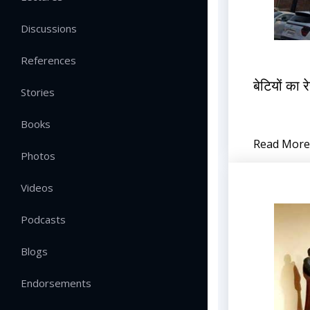
Discussions
References
बेटियों का र
Stories
Books
Read More
Photos
Videos
Podcasts
Blogs
Endorsements