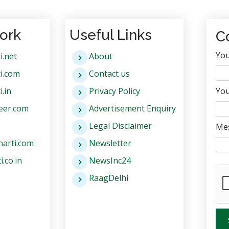
ork
Useful Links
C
Yo
i.net
About
i.com
Contact us
.in
Privacy Policy
You
eer.com
Advertisement Enquiry
Legal Disclaimer
Me
arti.com
Newsletter
.co.in
NewsInc24
RaagDelhi