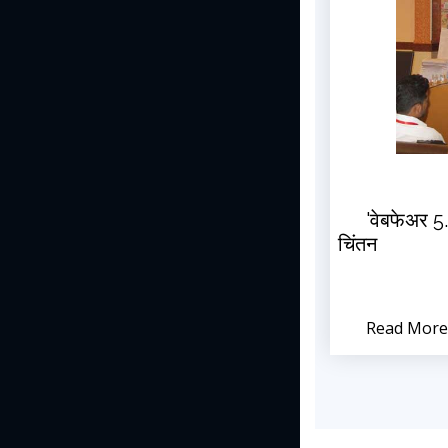
'वेबफेअर 5
चिंतन
Read More