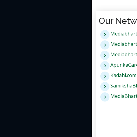
Our Netw
Mediabhart
Mediabhart
Mediabharti
ApunkaCar
Kadahi.com
SamikshaBh
MediaBharti