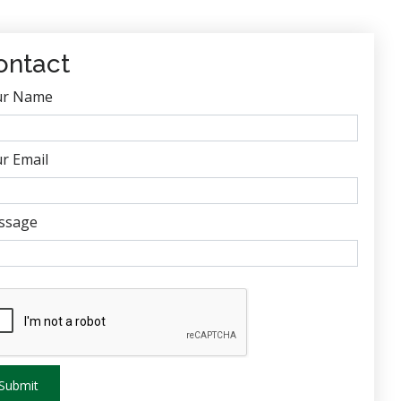
ontact
ur Name
r Email
ssage