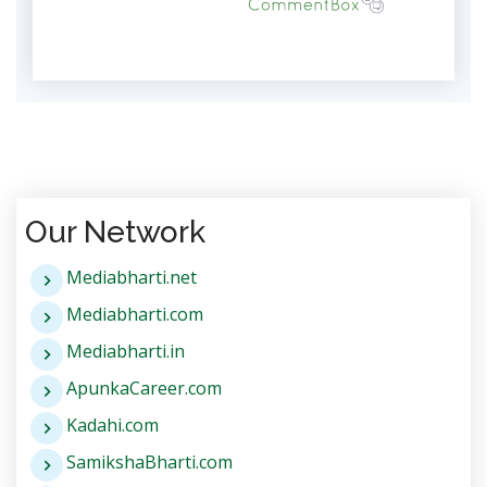
Our Network
Mediabharti.net
Mediabharti.com
Mediabharti.in
ApunkaCareer.com
Kadahi.com
SamikshaBharti.com