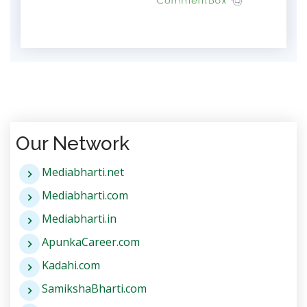
Our Network
Mediabharti.net
Mediabharti.com
Mediabharti.in
ApunkaCareer.com
Kadahi.com
SamikshaBharti.com